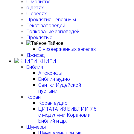
О молитве
о детях
О ересях
Проклятия неверным
Текст заповедей
Толкование заповедей
Проклятые
Тайное
О низверженных ангелах
Джихад
КНИГИ
Библия
Апокрифы
Библия аудио
Свитки Иудейской
пустыни
Коран
Коран аудио
ЦИТАТА ИЗ БИБЛИИ 7.5
с модулями Коранов и
Библий и др.
Шумеры
Шумерские притчи