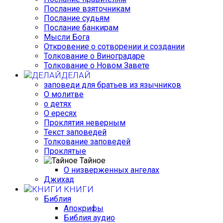
Послание взяточникам
Послание судьям
Послание банкирам
Мысли Бога
Откровение о сотворении и создании
Толкование о Виноградаре
Толкование о Новом Завете
ДЕЛАЙ
заповеди для братьев из язычников
О молитве
о детях
О ересях
Проклятия неверным
Текст заповедей
Толкование заповедей
Проклятые
Тайное
О низверженных ангелах
Джихад
КНИГИ
Библия
Апокрифы
Библия аудио