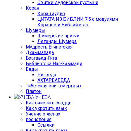
Свитки Иудейской пустыни
Коран
Коран аудио
ЦИТАТА ИЗ БИБЛИИ 7.5 с модулями
Коранов и Библий и др.
Шумеры
Шумерские притчи
Легенды Шумера
Мудрость Египетская
Дхаммапада
Бхагавад-Гита
Библиотека Наг-Хаммади
Веды
Ригведа
АХТАРВАВЕДА
Тибетская книга мертвых
Платон
УЧЕБА
Как очистить сердце
Как укротить язык
Учение о женах
песнопения
Ссылки
Как укротить глаза