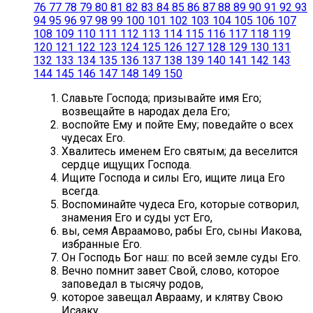
76
77
78
79
80
81
82
83
84
85
86
87
88
89
90
91
92
93
94
95
96
97
98
99
100
101
102
103
104
105
106
107
108
109
110
111
112
113
114
115
116
117
118
119
120
121
122
123
124
125
126
127
128
129
130
131
132
133
134
135
136
137
138
139
140
141
142
143
144
145
146
147
148
149
150
Славьте Господа; призывайте имя Его;
возвещайте в народах дела Его;
воспойте Ему и пойте Ему; поведайте о всех
чудесах Его.
Хвалитесь именем Его святым; да веселится
сердце ищущих Господа.
Ищите Господа и силы Его, ищите лица Его
всегда.
Воспоминайте чудеса Его, которые сотворил,
знамения Его и суды уст Его,
вы, семя Авраамово, рабы Его, сыны Иакова,
избранные Его.
Он Господь Бог наш: по всей земле суды Его.
Вечно помнит завет Свой, слово, которое
заповедал в тысячу родов,
которое завещал Аврааму, и клятву Свою
Исааку,