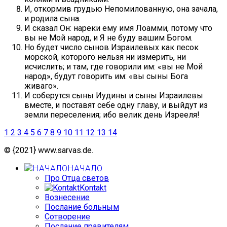
И, откормив грудью Непомилованную, она зачала,
и родила сына.
И сказал Он: нареки ему имя Лоамми, потому что
вы не Мой народ, и Я не буду вашим Богом.
Но будет число сынов Израилевых как песок
морской, которого нельзя ни измерить, ни
исчислить; и там, где говорили им: «вы не Мой
народ», будут говорить им: «вы сыны Бога
живаго».
И соберутся сыны Иудины и сыны Израилевы
вместе, и поставят себе одну главу, и выйдут из
земли переселения; ибо велик день Изрееля!
1
2
3
4
5
6
7
8
9
10
11
12
13
14
© {2021} www.sarvas.de.
НАЧАЛО
Про Отца светов
Kontakt
Вознесение
Послание больным
Сотворение
Послание правителям