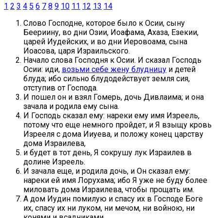
1
2
3
4
5
6
7
8
9
10
11
12
13
14
Слово Господне, которое было к Осии, сыну
Беериину, во дни Озии, Иоафама, Ахаза, Езекии,
царей Иудейских, и во дни Иеровоама, сына
Иоасова, царя Израильского.
Начало слова Господня к Осии. И сказал Господь
Осии: иди,
возьми себе жену блудницу
и детей
блуда; ибо сильно блудодействует земля сия,
отступив от Господа.
И пошел он и взял Гомерь, дочь Дивлаима; и она
зачала и родила ему сына.
И Господь сказал ему: нареки ему имя Изреель,
потому что еще немного пройдет, и Я взыщу кровь
Изрееля с дома Ииуева, и положу конец царству
дома Израилева,
и будет в тот день, Я сокрушу лук Израилев в
долине Изреель.
И зачала еще, и родила дочь, и Он сказал ему:
нареки ей имя Лорухама; ибо Я уже не буду более
миловать дома Израилева, чтобы прощать им.
А дом Иудин помилую и спасу их в Господе Боге
их, спасу их ни луком, ни мечом, ни войною, ни
конями и всадниками.