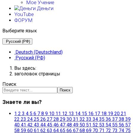
Мое Учение
Деньги
YouTube
ФОРУМ
Выберите язык
Русский (РФ)
Deutsch (Deutschland)
Русский (РФ)
Вы здесь:
заголовок страницы
Поиск
Поиск
Знаете ли вы?
1
2
3
4
5
6
7
8
9
10
11
12
13
14
15
16
17
18
19
20
21
22
23
24
25
26
27
28
29
30
31
32
33
34
35
36
37
38
39
40
41
42
43
44
45
46
47
48
49
50
51
52
53
54
55
56
57
58
59
60
61
62
63
64
65
66
67
68
69
70
71
72
73
74
75