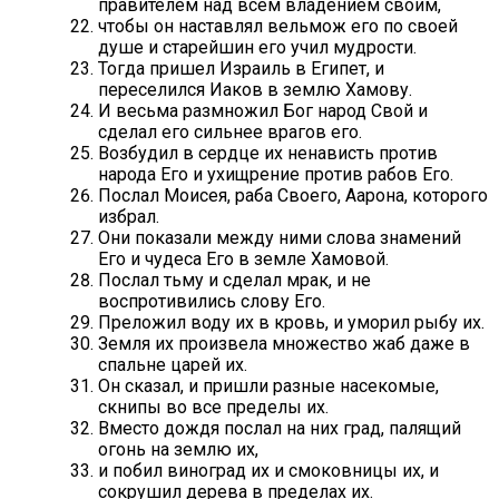
правителем над всем владением своим,
чтобы он наставлял вельмож его по своей
душе и старейшин его учил мудрости.
Тогда пришел Израиль в Египет, и
переселился Иаков в землю Хамову.
И весьма размножил Бог народ Свой и
сделал его сильнее врагов его.
Возбудил в сердце их ненависть против
народа Его и ухищрение против рабов Его.
Послал Моисея, раба Своего, Аарона, которого
избрал.
Они показали между ними слова знамений
Его и чудеса Его в земле Хамовой.
Послал тьму и сделал мрак, и не
воспротивились слову Его.
Преложил воду их в кровь, и уморил рыбу их.
Земля их произвела множество жаб даже в
спальне царей их.
Он сказал, и пришли разные насекомые,
скнипы во все пределы их.
Вместо дождя послал на них град, палящий
огонь на землю их,
и побил виноград их и смоковницы их, и
сокрушил дерева в пределах их.