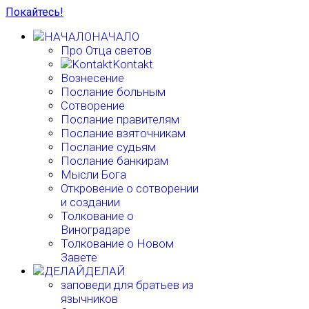
Покайтесь!
НАЧАЛО
Про Отца светов
Kontakt
Вознесение
Послание больным
Сотворение
Послание правителям
Послание взяточникам
Послание судьям
Послание банкирам
Мысли Бога
Откровение о сотворении
и создании
Толкование о
Виноградаре
Толкование о Новом
Завете
ДЕЛАЙ
заповеди для братьев из
язычников