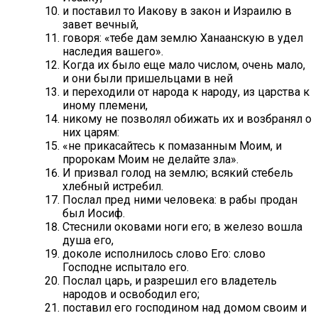
и поставил то Иакову в закон и Израилю в
завет вечный,
говоря: «тебе дам землю Ханаанскую в удел
наследия вашего».
Когда их было еще мало числом, очень мало,
и они были пришельцами в ней
и переходили от народа к народу, из царства к
иному племени,
никому не позволял обижать их и возбранял о
них царям:
«не прикасайтесь к помазанным Моим, и
пророкам Моим не делайте зла».
И призвал голод на землю; всякий стебель
хлебный истребил.
Послал пред ними человека: в рабы продан
был Иосиф.
Стеснили оковами ноги его; в железо вошла
душа его,
доколе исполнилось слово Его: слово
Господне испытало его.
Послал царь, и разрешил его владетель
народов и освободил его;
поставил его господином над домом своим и