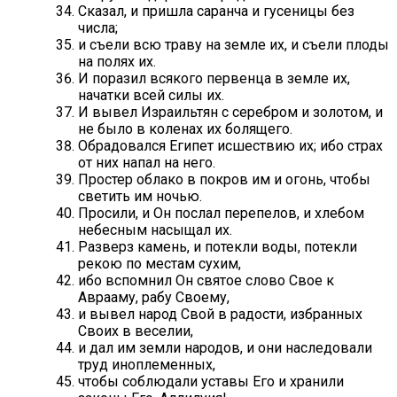
Сказал, и пришла саранча и гусеницы без
числа;
и съели всю траву на земле их, и съели плоды
на полях их.
И поразил всякого первенца в земле их,
начатки всей силы их.
И вывел Израильтян с серебром и золотом, и
не было в коленах их болящего.
Обрадовался Египет исшествию их; ибо страх
от них напал на него.
Простер облако в покров им и огонь, чтобы
светить им ночью.
Просили, и Он послал перепелов, и хлебом
небесным насыщал их.
Разверз камень, и потекли воды, потекли
рекою по местам сухим,
ибо вспомнил Он святое слово Свое к
Аврааму, рабу Своему,
и вывел народ Свой в радости, избранных
Своих в веселии,
и дал им земли народов, и они наследовали
труд иноплеменных,
чтобы соблюдали уставы Его и хранили