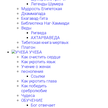
Легенды Шумера
Мудрость Египетская
Дхаммапада
Бхагавад-Гита
Библиотека Наг-Хаммади
Веды
Ригведа
АХТАРВАВЕДА
Тибетская книга мертвых
Платон
УЧЕБА
Как очистить сердце
Как укротить язык
Учение о женах
песнопения
Ссылки
Как укротить глаза
Как победить
сребролюбие
Чудеса
ОБУЧЕНИЕ
Бог отвечает