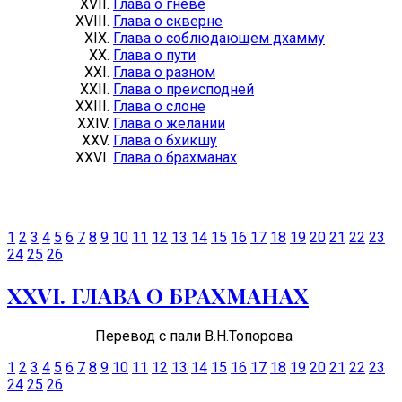
Глава о гневе
Глава о скверне
Глава о соблюдающем дхамму
Глава о пути
Глава о разном
Глава о преисподней
Глава о слоне
Глава о желании
Глава о бхикшу
Глава о брахманах
1
2
3
4
5
6
7
8
9
10
11
12
13
14
15
16
17
18
19
20
21
22
23
24
25
26
ХХVI. ГЛАВА О БРАХМАНАХ
Перевод
с пали В.Н.Топорова
1
2
3
4
5
6
7
8
9
10
11
12
13
14
15
16
17
18
19
20
21
22
23
24
25
26