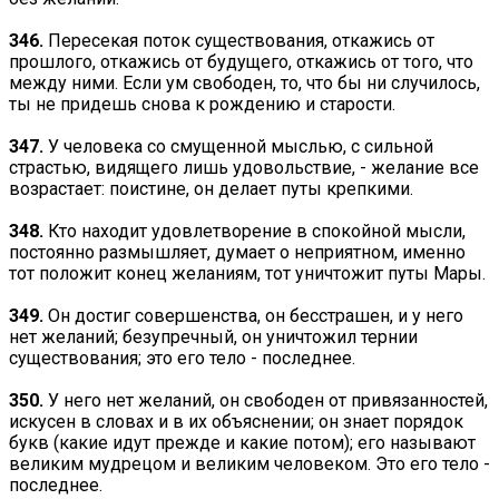
346.
Пересекая поток существования, откажись от
прошлого, откажись от будущего, откажись от того, что
между ними. Если ум свободен, то, что бы ни случилось,
ты не придешь снова к рождению и старости.
347.
У человека со смущенной мыслью, с сильной
страстью, видящего лишь удовольствие, - желание все
возрастает: поистине, он делает путы крепкими.
348.
Кто находит удовлетворение в спокойной мысли,
постоянно размышляет, думает о неприятном, именно
тот положит конец желаниям, тот уничтожит путы Мары.
349.
Он достиг совершенства, он бесстрашен, и у него
нет желаний; безупречный, он уничтожил тернии
существования; это его тело - последнее.
350.
У него нет желаний, он свободен от привязанностей,
искусен в словах и в их объяснении; он знает порядок
букв (какие идут прежде и какие потом); его называют
великим мудрецом и великим человеком. Это его тело -
последнее.