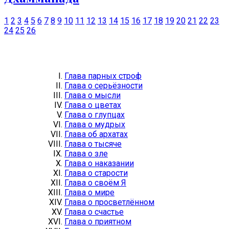
1
2
3
4
5
6
7
8
9
10
11
12
13
14
15
16
17
18
19
20
21
22
23
24
25
26
Глава парных строф
Глава о серьёзности
Глава о мысли
Глава о цветах
Глава о глупцах
Глава о мудрых
Глава об архатах
Глава о тысяче
Глава о зле
Глава о наказании
Глава о старости
Глава о своём Я
Глава о мире
Глава о просветлённом
Глава о счастье
Глава о приятном