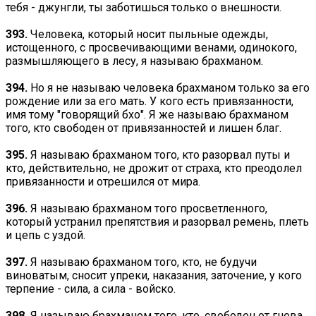
тебя - джунгли, ты заботишься только о внешности.
393.
Человека, который носит пыльные одежды,
истощенного, с просвечивающими венами, одинокого,
размышляющего в лесу, я называю брахманом.
394.
Но я не называю человека брахманом только за его
рождение или за его мать. У кого есть привязанности,
имя тому "говорящий бхо". Я же называю брахманом
того, кто свободен от привязанностей и лишен благ.
395.
Я называю брахманом того, кто разорвал путы и
кто, действительно, не дрожит от страха, кто преодолел
привязанности и отрешился от мира.
396.
Я называю брахманом того просветленного,
который устранил препятствия и разорвал ремень, плеть
и цепь с уздой.
397.
Я называю брахманом того, кто, не будучи
виноватым, сносит упреки, наказания, заточение, у кого
терпение - сила, а сила - войско.
398.
Я называю брахманом того, кто, свободен от гнева,