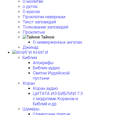
О молитве
о детях
О ересях
Проклятия неверным
Текст заповедей
Толкование заповедей
Проклятые
Тайное
О низверженных ангелах
Джихад
КНИГИ
Библия
Апокрифы
Библия аудио
Свитки Иудейской
пустыни
Коран
Коран аудио
ЦИТАТА ИЗ БИБЛИИ 7.5
с модулями Коранов и
Библий и др.
Шумеры
Шумерские притчи