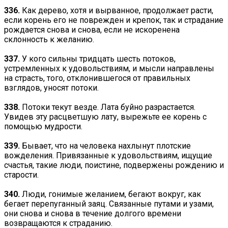
336.
Как дерево, хотя и вырванное, продолжает расти,
если корень его не поврежден и крепок, так и страдание
рождается снова и снова, если не искоренена
склонность к желанию.
337.
У кого сильны тридцать шесть потоков,
устремленных к удовольствиям, и мысли направлены
на страсть, того, отклонившегося от правильных
взглядов, уносят потоки.
338.
Потоки текут везде. Лата буйно разрастается.
Увидев эту расцветшую лату, вырежьте ее корень с
помощью мудрости.
339.
Бывает, что на человека нахлынут плотские
вожделения. Привязанные к удовольствиям, ищущие
счастья, такие люди, поистине, подвержены рождению и
старости.
340.
Люди, гонимые желанием, бегают вокруг, как
бегает перепуганный заяц. Связанные путами и узами,
они снова и снова в течение долгого времени
возвращаются к страданию.