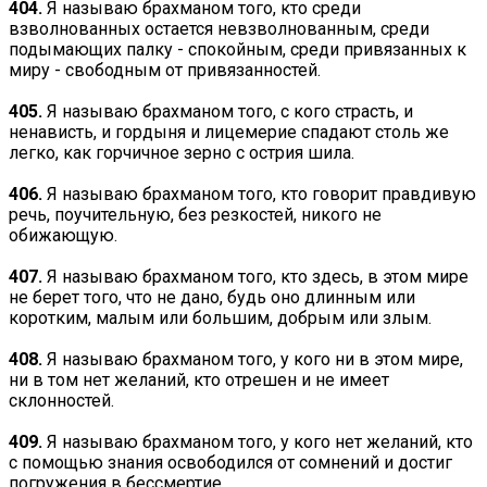
404.
Я называю брахманом того, кто среди
взволнованных остается невзволнованным, среди
подымающих палку - спокойным, среди привязанных к
миру - свободным от привязанностей.
405.
Я называю брахманом того, с кого страсть, и
ненависть, и гордыня и лицемерие спадают столь же
легко, как горчичное зерно с острия шила.
406.
Я называю брахманом того, кто говорит правдивую
речь, поучительную, без резкостей, никого не
обижающую.
407.
Я называю брахманом того, кто здесь, в этом мире
не берет того, что не дано, будь оно длинным или
коротким, малым или большим, добрым или злым.
408.
Я называю брахманом того, у кого ни в этом мире,
ни в том нет желаний, кто отрешен и не имеет
склонностей.
409.
Я называю брахманом того, у кого нет желаний, кто
с помощью знания освободился от сомнений и достиг
погружения в бессмертие.