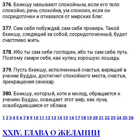
376.
Бхикшу называют спокойным, если его тело
спокойно, речь спокойна, ум спокоен, если он
сосредоточен и отказался от мирских благ.
377.
Сам себя побуждай, сам себя проверь. Такой
бхикшу, следящий за собой, сосредоточенный, будет
счастливо жить.
378.
Ибо ты сам себе господин, ибо ты сам себе путь.
Поэтому смири себя, как купец хорошую лошадь.
379.
Пусть бхикшу, исполненный счастья, верящий в
учение Будды, достигнет спокойного места, счастья,
прекращения санкхар.
380.
Бхикшу, который, хотя и молод, обращается к
учению Будды, освещает этот мир, как луна,
освободившаяся от облака.
1
2
3
4
5
6
7
8
9
10
11
12
13
14
15
16
17
18
19
20
21
22
23
24
25
26
ХХIV. ГЛАВА О ЖЕЛАНИИ