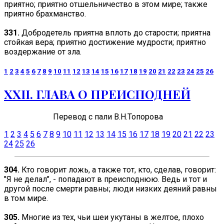
приятно; приятно отшельничество в этом мире; также
приятно брахманство.
331.
Добродетель приятна вплоть до старости; приятна
стойкая вера; приятно достижение мудрости; приятно
воздержание от зла.
1
2
3
4
5
6
7
8
9
10
11
12
13
14
15
16
17
18
19
20
21
22
23
24
25
26
ХХII. ГЛАВА О ПРЕИСПОДНЕЙ
Перевод
с пали В.Н.Топорова
1
2
3
4
5
6
7
8
9
10
11
12
13
14
15
16
17
18
19
20
21
22
23
24
25
26
304.
Кто говорит ложь, а также тот, кто, сделав, говорит:
"Я не делал", - попадают в преисподнюю. Ведь и тот и
другой после смерти равны; люди низких деяний равны
в том мире.
305.
Многие из тех, чьи шеи укутаны в желтое, плохо