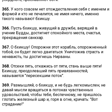
365.
У кого совсем нет отождествления себя с именем и
формой и кто не печалится, не имея ничего, именно
такого называют бхикшу.
366.
Пусть бхикшу, живущий в дружбе, верящий в
учение Будды, достигнет спокойного места, счастья,
прекращения санкхар.
367.
О бхикшу! Опорожни этот корабль; опорожненный
тобой, он будет легко двигаться. Уничтожив страсть и
ненависть, ты достигнешь Нирваны.
368.
Отсеки пять, откажись от пяти, стань выше пяти!
Бхикшу, преодолевший пять привязанностей,
называется "пересекшим поток".
369.
Размышляй, о бхикшу, и не будь легкомыслен; не
давай мысли вращаться в потоках чувственных
удовольствий, чтобы тебе, беспечному, не пришлось
глотать железный шар и, горя в огне, кричать: "Вот
страдание!"