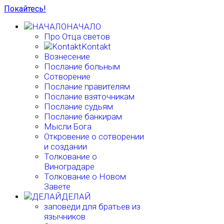
Покайтесь!
НАЧАЛО
Про Отца светов
Kontakt
Вознесение
Послание больным
Сотворение
Послание правителям
Послание взяточникам
Послание судьям
Послание банкирам
Мысли Бога
Откровение о сотворении
и создании
Толкование о
Виноградаре
Толкование о Новом
Завете
ДЕЛАЙ
заповеди для братьев из
язычников