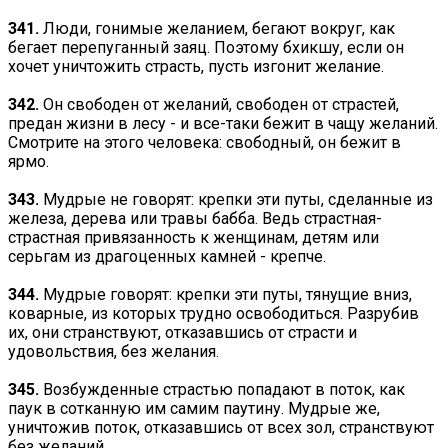
341.
Люди, гонимые желанием, бегают вокруг, как
бегает перепуганный заяц. Поэтому бхикшу, если он
хочет уничтожить страсть, пусть изгонит желание.
342.
Он свободен от желаний, свободен от страстей,
предан жизни в лесу - и все-таки бежит в чащу желаний.
Смотрите на этого человека: свободный, он бежит в
ярмо.
343.
Мудрые не говорят: крепки эти путы, сделанные из
железа, дерева или травы бабба. Ведь страстная-
страстная привязанность к женщинам, детям или
серьгам из драгоценных камней - крепче.
344.
Мудрые говорят: крепки эти путы, тянущие вниз,
коварные, из которых трудно освободиться. Разрубив
их, они странствуют, отказавшись от страсти и
удовольствия, без желания.
345.
Возбужденные страстью попадают в поток, как
паук в сотканную им самим паутину. Мудрые же,
уничтожив поток, отказавшись от всех зол, странствуют
без желаний.