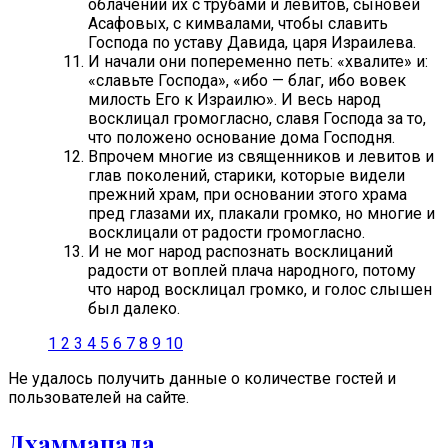
облачении их с трубами и левитов, сыновей
Асафовых, с кимвалами, чтобы славить
Господа по уставу Давида, царя Израилева.
И начали они попеременно петь: «хвалите» и:
«славьте Господа», «ибо — благ, ибо вовек
милость Его к Израилю». И весь народ
восклицал громогласно, славя Господа за то,
что положено основание дома Господня.
Впрочем многие из священников и левитов и
глав поколений, старики, которые видели
прежний храм, при основании этого храма
пред глазами их, плакали громко, но многие и
восклицали от радости громогласно.
И не мог народ распознать восклицаний
радости от воплей плача народного, потому
что народ восклицал громко, и голос слышен
был далеко.
1
2
3
4
5
6
7
8
9
10
Не удалось получить данные о количестве гостей и
пользователей на сайте.
Дхаммапада