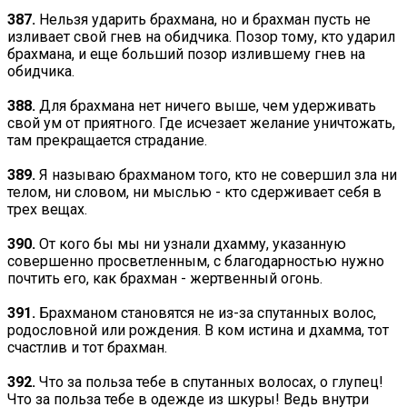
387.
Нельзя ударить брахмана, но и брахман пусть не
изливает свой гнев на обидчика. Позор тому, кто ударил
брахмана, и еще больший позор излившему гнев на
обидчика.
388.
Для брахмана нет ничего выше, чем удерживать
свой ум от приятного. Где исчезает желание уничтожать,
там прекращается страдание.
389.
Я называю брахманом того, кто не совершил зла ни
телом, ни словом, ни мыслью - кто сдерживает себя в
трех вещах.
390.
От кого бы мы ни узнали дхамму, указанную
совершенно просветленным, с благодарностью нужно
почтить его, как брахман - жертвенный огонь.
391.
Брахманом становятся не из-за спутанных волос,
родословной или рождения. В ком истина и дхамма, тот
счастлив и тот брахман.
392.
Что за польза тебе в спутанных волосах, о глупец!
Что за польза тебе в одежде из шкуры! Ведь внутри