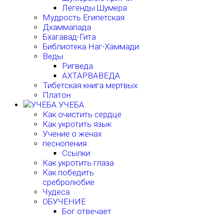
Легенды Шумера
Мудрость Египетская
Дхаммапада
Бхагавад-Гита
Библиотека Наг-Хаммади
Веды
Ригведа
АХТАРВАВЕДА
Тибетская книга мертвых
Платон
УЧЕБА
Как очистить сердце
Как укротить язык
Учение о женах
песнопения
Ссылки
Как укротить глаза
Как победить
сребролюбие
Чудеса
ОБУЧЕНИЕ
Бог отвечает