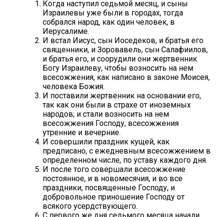
Когда наступил седьмой месяц, и сыны
Израилевы уже были в городах, тогда
собрался народ, как один человек, в
Иерусалиме.
И встал Иисус, сын Иоседеков, и братья его
священники, и Зоровавель, сын Салафиилов,
и братья его, и соорудили они жертвенник
Богу Израилеву, чтобы возносить на нем
всесожжения, как написано в законе Моисея,
человека Божия.
И поставили жертвенник на основании его,
так как они были в страхе от иноземных
народов; и стали возносить на нем
всесожжения Господу, всесожжения
утренние и вечерние.
И совершили праздник кущей, как
предписано, с ежедневным всесожжением в
определенном числе, по уставу каждого дня.
И после того совершали всесожжение
постоянное, и в новомесячия, и во все
праздники, посвященные Господу, и
добровольное приношение Господу от
всякого усердствующего.
С первого же дня седьмого месяца начали