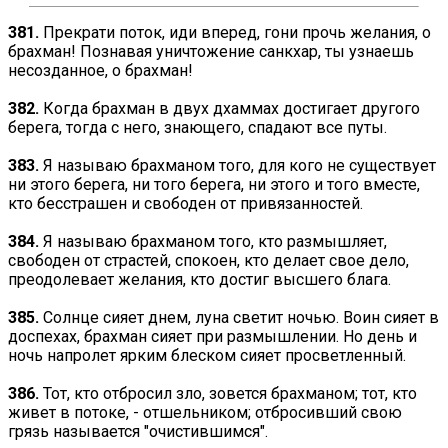
381.
Прекрати поток, иди вперед, гони прочь желания, о
брахман! Познавая уничтожение санкхар, ты узнаешь
несозданное, о брахман!
382.
Когда брахман в двух дхаммах достигает другого
берега, тогда с него, знающего, спадают все путы.
383.
Я называю брахманом того, для кого не существует
ни этого берега, ни того берега, ни этого и того вместе,
кто бесстрашен и свободен от привязанностей.
384.
Я называю брахманом того, кто размышляет,
свободен от страстей, спокоен, кто делает свое дело,
преодолевает желания, кто достиг высшего блага.
385.
Солнце сияет днем, луна светит ночью. Воин сияет в
доспехах, брахман сияет при размышлении. Но день и
ночь напролет ярким блеском сияет просветленный.
386.
Тот, кто отбросил зло, зовется брахманом; тот, кто
живет в потоке, - отшельником; отбросивший свою
грязь называется "очистившимся".