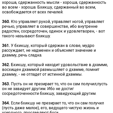
хороша, сдержанность мысли - хороша, сдержанность
во всем - хороша. Бхикшу, сдержанный во всем,
освобождается от всех печалей.
360.
Кто управляет рукой, управляет ногой, управляет
речью, управляет в совершенстве, ибо внутренне
радостен, сосредоточен, одинок и удовлетворен, - вот
такого называют бхикшу.
361.
У бхикшу, который сдержан в слове, мудро
рассуждает, не надменен и объясняет значение и
дхамму, речь сладка.
362.
Бхикшу, который находит удовольствие в дхамме,
восхищен дхаммой размышляет о дхамме, помнит
дхамму, - не отпадет от истинной дхаммы.
363.
Пусть он не презирает то, что он сам получил;пусть
он не завидует другим. Ибо не достиг
сосредоточенности бхикшу, завидующий другим.
364.
Если бхикшу не презирает то, что он сам получил
(пусть даже малое), его, ведущего чистую жизнь и
усердного, прославляют боги.