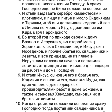
возносить всесожжения Господу. А храму
Господню еще не было положено основание.
И стали выдавать серебро каменотесам и
плотникам, и пищу и питье и масло Сидонянам
и Тирянам, чтоб они доставляли кедровый лес
с Ливана по морю в Яфу, с дозволения им
Кира, царя Персидского.
Во второй год по приходе своем к дому
Божию в Иерусалим, во второй месяц
Зоровавель, сын Салафиилов, и Иисус, сын
Иоседеков, и прочие братья их, священники и
левиты, и все пришедшие из плена в
Иерусалим положили начало и поставили
левитов от двадцати лет и выше для надзора
за работами дома Господня.
И стали Иисус, сыновья его и братья его,
Кадмиил и сыновья его, сыновья Иуды, как
один человек, для надзора за
производителями работ в доме Божием, а
также и сыновья Хенадада, сыновья их и
братья их левиты.
Когда строители положили основание храму
Господню, тогда поставили священников в