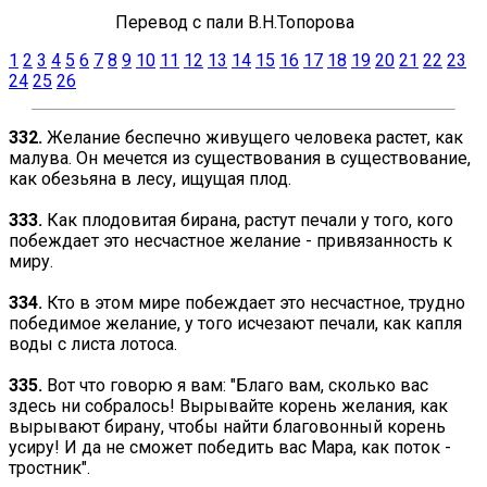
Перевод
с пали В.Н.Топорова
1
2
3
4
5
6
7
8
9
10
11
12
13
14
15
16
17
18
19
20
21
22
23
24
25
26
332.
Желание беспечно живущего человека растет, как
малува. Он мечется из существования в существование,
как обезьяна в лесу, ищущая плод.
333.
Как плодовитая бирана, растут печали у того, кого
побеждает это несчастное желание - привязанность к
миру.
334.
Кто в этом мире побеждает это несчастное, трудно
победимое желание, у того исчезают печали, как капля
воды с листа лотоса.
335.
Вот что говорю я вам: "Благо вам, сколько вас
здесь ни собралось! Вырывайте корень желания, как
вырывают бирану, чтобы найти благовонный корень
усиру! И да не сможет победить вас Мара, как поток -
тростник".