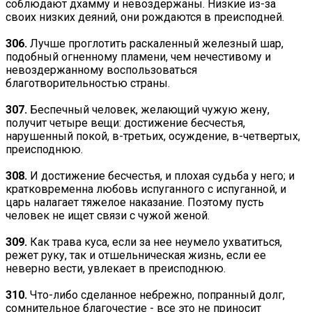
соблюдают дхамму и невоздержаны. Низкие из-за
своих низких деяний, они рождаются в преисподней.
306.
Лучше проглотить раскаленный железный шар,
подобный огненному пламени, чем нечестивому и
невоздержанному воспользоваться
благотворительностью страны.
307.
Беспечный человек, желающий чужую жену,
получит четыре вещи: достижение бесчестья,
нарушенный покой, в-третьих, осуждение, в-четвертых,
преисподнюю.
308.
И достижение бесчестья, и плохая судьба у него; и
кратковременна любовь испуганного с испуганной, и
царь налагает тяжелое наказание. Поэтому пусть
человек не ищет связи с чужой женой.
309.
Как трава куса, если за нее неумело ухватиться,
режет руку, так и отшельническая жизнь, если ее
неверно вести, увлекает в преисподнюю.
310.
Что-либо сделанное небрежно, попранный долг,
сомнительное благочестие - все это не приносит