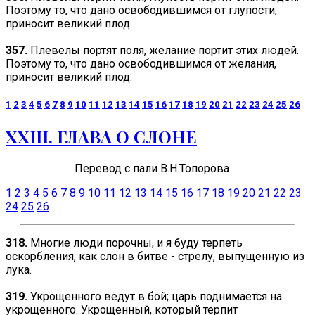
Поэтому то, что дано освободившимся от глупости,
приносит великий плод.
357.
Плевелы портят поля, желание портит этих людей.
Поэтому то, что дано освободившимся от желания,
приносит великий плод.
1
2
3
4
5
6
7
8
9
10
11
12
13
14
15
16
17
18
19
20
21
22
23
24
25
26
ХХIII. ГЛАВА О СЛОНЕ
Перевод
с пали В.Н.Топорова
1
2
3
4
5
6
7
8
9
10
11
12
13
14
15
16
17
18
19
20
21
22
23
24
25
26
318.
Многие люди порочны, и я буду терпеть
оскорбления, как слон в битве - стрелу, выпущенную из
лука.
319.
Укрощенного ведут в бой; царь поднимается на
укрощенного. Укрощенный, который терпит