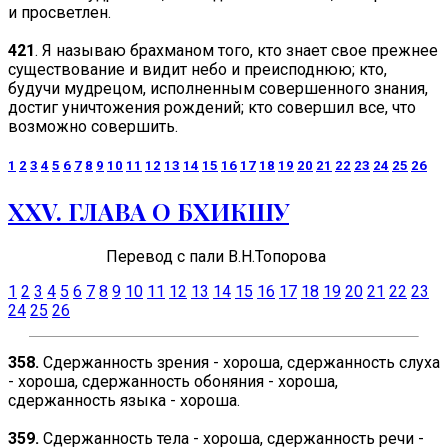
и просветлен.
421
. Я называю брахманом того, кто знает свое прежнее
существование и видит небо и преисподнюю; кто,
будучи мудрецом, исполненным совершенного знания,
достиг уничтожения рождений; кто совершил все, что
возможно совершить.
1
2
3
4
5
6
7
8
9
10
11
12
13
14
15
16
17
18
19
20
21
22
23
24
25
26
ХХV. ГЛАВА О БХИКШУ
Перевод
с пали В.Н.Топорова
1
2
3
4
5
6
7
8
9
10
11
12
13
14
15
16
17
18
19
20
21
22
23
24
25
26
358.
Сдержанность зрения - хороша, сдержанность слуха
- хороша, сдержанность обоняния - хороша,
сдержанность языка - хороша.
359.
Сдержанность тела - хороша, сдержанность речи -