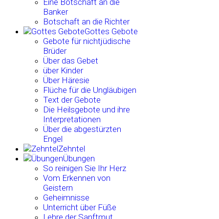
Eine Botschaft an die
Banker
Botschaft an die Richter
Gottes Gebote
Gebote für nichtjüdische
Brüder
Über das Gebet
über Kinder
Über Häresie
Flüche für die Ungläubigen
Text der Gebote
Die Heilsgebote und ihre
Interpretationen
Über die abgestürzten
Engel
Zehntel
Übungen
So reinigen Sie Ihr Herz
Vom Erkennen von
Geistern
Geheimnisse
Unterricht über Füße
Lehre der Sanftmut