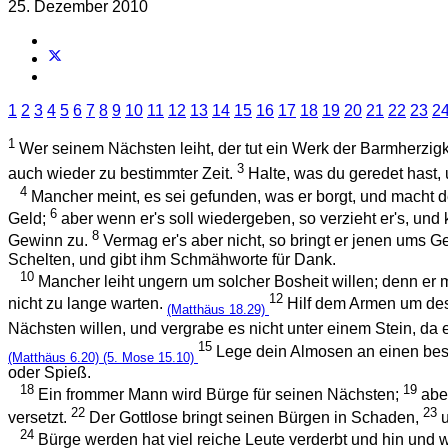
25. Dezember 2010
1
2
3
4
5
6
7
8
9
10
11
12
13
14
15
16
17
18
19
20
21
22
23
2
1
Wer seinem Nächsten leiht, der tut ein Werk der Barmherzigke
3
auch wieder zu bestimmter Zeit.
Halte, was du geredet hast, u
4
Mancher meint, es sei gefunden, was er borgt, und macht d
6
Geld;
aber wenn er's soll wiedergeben, so verzieht er's, und k
8
Gewinn zu.
Vermag er's aber nicht, so bringt er jenen ums 
Schelten, und gibt ihm Schmähworte für Dank.
10
Mancher leiht ungern um solcher Bosheit willen; denn er
12
nicht zu lange warten.
Hilf dem Armen um des 
(Matthäus 18.29)
Nächsten willen, und vergrabe es nicht unter einem Stein, d
15
Lege dein Almosen an einen beso
(Matthäus 6.20)
(5. Mose 15.10)
oder Spieß.
18
19
Ein frommer Mann wird Bürge für seinen Nächsten;
abe
22
23
versetzt.
Der Gottlose bringt seinen Bürgen in Schaden,
24
Bürge werden hat viel reiche Leute verderbt und hin und