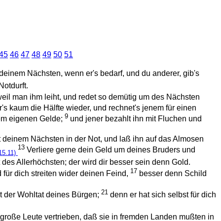
45
46
47
48
49
50
51
deinem Nächsten, wenn er's bedarf, und du anderer, gib's
Notdurft.
weil man ihm leiht, und redet so demütig um des Nächsten
r's kaum die Hälfte wieder, und rechnet's jenem für einen
9
inem eigenen Gelde;
und jener bezahlt ihn mit Fluchen und
deinem Nächsten in der Not, und laß ihn auf das Almosen
13
Verliere gerne dein Geld um deines Bruders und
15.11)
es Allerhöchsten; der wird dir besser sein denn Gold.
17
 für dich streiten wider deinen Feind,
besser denn Schild
21
t der Wohltat deines Bürgen;
denn er hat sich selbst für dich
 große Leute vertrieben, daß sie in fremden Landen mußten in