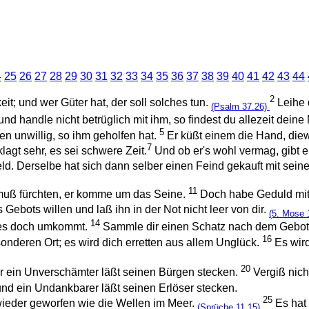
4
25
26
27
28
29
30
31
32
33
34
35
36
37
38
39
40
41
42
43
44
2
it; und wer Güter hat, der soll solches tun.
Leihe 
(Psalm 37.26)
nd handle nicht betrüglich mit ihm, so findest du allezeit deine 
5
en unwillig, so ihm geholfen hat.
Er küßt einem die Hand, die
7
lagt sehr, es sei schwere Zeit.
Und ob er's wohl vermag, gibt e
Geld. Derselbe hat sich dann selber einen Feind gekauft mit se
11
 muß fürchten, er komme um das Seine.
Doch habe Geduld mit 
Gebots willen und laß ihn in der Not nicht leer von dir.
(5. Mose 
14
a es doch umkommt.
Sammle dir einen Schatz nach dem Gebot d
16
nderen Ort; es wird dich erretten aus allem Unglück.
Es wird
20
r ein Unverschämter läßt seinen Bürgen stecken.
Vergiß nich
und ein Undankbarer läßt seinen Erlöser stecken.
25
 wieder geworfen wie die Wellen im Meer.
Es hat
(Sprüche 11.15)