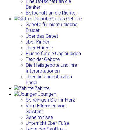
Eine Botschaft an die
Banker
Botschaft an die Richter
Gottes Gebote
Gebote für nichtjüdische
Brüder
Über das Gebet
über Kinder
Über Häresie
Flüche für die Ungläubigen
Text der Gebote
Die Heilsgebote und ihre
Interpretationen
Über die abgestürzten
Engel
Zehntel
Übungen
So reinigen Sie Ihr Herz
Vom Erkennen von
Geistern
Geheimnisse
Unterricht über Füße
Lehre der Sanftmut