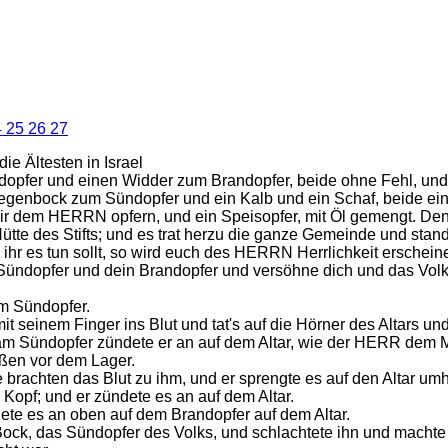
4
25
26
27
e Ältesten in Israel
dopfer und einen Widder zum Brandopfer, beide ohne Fehl, und 
iegenbock zum Sündopfer und ein Kalb und ein Schaf, beide ein
ir dem HERRN opfern, und ein Speisopfer, mit Öl gemengt. De
Hütte des Stifts; und es trat herzu die ganze Gemeinde und st
ihr es tun sollt, so wird euch des HERRN Herrlichkeit erschein
 Sündopfer und dein Brandopfer und versöhne dich und das Vol
em Sündopfer.
t seinem Finger ins Blut und tat's auf die Hörner des Altars un
 am Sündopfer zündete er an auf dem Altar, wie der HERR dem 
ußen vor dem Lager.
brachten das Blut zu ihm, und er sprengte es auf den Altar umh
Kopf; und er zündete es an auf dem Altar.
te es an oben auf dem Brandopfer auf dem Altar.
ock, das Sündopfer des Volks, und schlachtete ihn und machte 