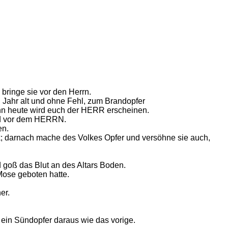
bringe sie vor den Herrn.
 Jahr alt und ohne Fehl, zum Brandopfer
nn heute wird euch der HERR erscheinen.
and vor dem HERRN.
en.
k; darnach mache des Volkes Opfer und versöhne sie auch,
d goß das Blut an des Altars Boden.
Mose geboten hatte.
er.
ein Sündopfer daraus wie das vorige.