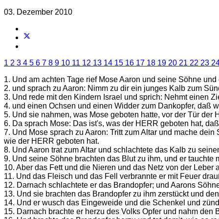
03. Dezember 2010
1
2
3
4
5
6
7
8
9
10
11
12
13
14
15
16
17
18
19
20
21
22
23
2
1. Und am achten Tage rief Mose Aaron und seine Söhne und di
2. und sprach zu Aaron: Nimm zu dir ein junges Kalb zum Sün
3. Und rede mit den Kindern Israel und sprich: Nehmt einen Z
4. und einen Ochsen und einen Widder zum Dankopfer, daß w
5. Und sie nahmen, was Mose geboten hatte, vor der Tür der 
6. Da sprach Mose: Das ist's, was der HERR geboten hat, daß 
7. Und Mose sprach zu Aaron: Tritt zum Altar und mache dein
wie der HERR geboten hat.
8. Und Aaron trat zum Altar und schlachtete das Kalb zu sein
9. Und seine Söhne brachten das Blut zu ihm, und er tauchte mi
10. Aber das Fett und die Nieren und das Netz von der Leber
11. Und das Fleisch und das Fell verbrannte er mit Feuer dra
12. Darnach schlachtete er das Brandopfer; und Aarons Söhne 
13. Und sie brachten das Brandopfer zu ihm zerstückt und den 
14. Und er wusch das Eingeweide und die Schenkel und zünde
15. Darnach brachte er herzu des Volks Opfer und nahm den B