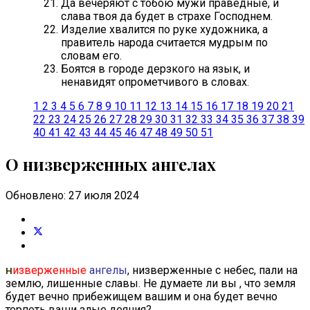
Да вечеряют с тобою мужи праведные, и
слава твоя да будет в страхе Господнем.
Изделие хвалится по руке художника, а
правитель народа считается мудрым по
словам его.
Боятся в городе дерзкого на язык, и
ненавидят опрометчивого в словах.
1
2
3
4
5
6
7
8
9
10
11
12
13
14
15
16
17
18
19
20
21
22
23
24
25
26
27
28
29
30
31
32
33
34
35
36
37
38
39
40
41
42
43
44
45
46
47
48
49
50
51
О низверженных ангелах
Обновлено: 27 июля 2024
изверженные
ангелы
, низверженные с небес, пали на
Н
землю, лишенные славы. Не думаете ли вы , что земля
будет вечно прибежищем вашим и она будет вечно
терпеть ваши злые деяния?