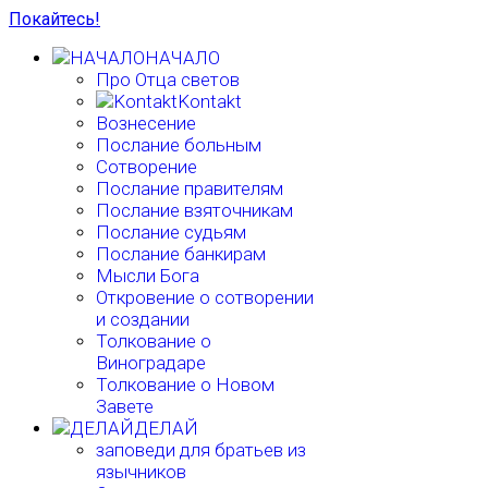
Покайтесь!
НАЧАЛО
Про Отца светов
Kontakt
Вознесение
Послание больным
Сотворение
Послание правителям
Послание взяточникам
Послание судьям
Послание банкирам
Мысли Бога
Откровение о сотворении
и создании
Толкование о
Виноградаре
Толкование о Новом
Завете
ДЕЛАЙ
заповеди для братьев из
язычников