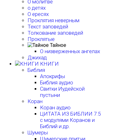
О молитве
о детях
О ересях
Проклятия неверным
Текст заповедей
Толкование заповедей
Проклятые
Тайное
О низверженных ангелах
Джихад
КНИГИ
Библия
Апокрифы
Библия аудио
Свитки Иудейской
пустыни
Коран
Коран аудио
ЦИТАТА ИЗ БИБЛИИ 7.5
с модулями Коранов и
Библий и др.
Шумеры
Шумерские притчи