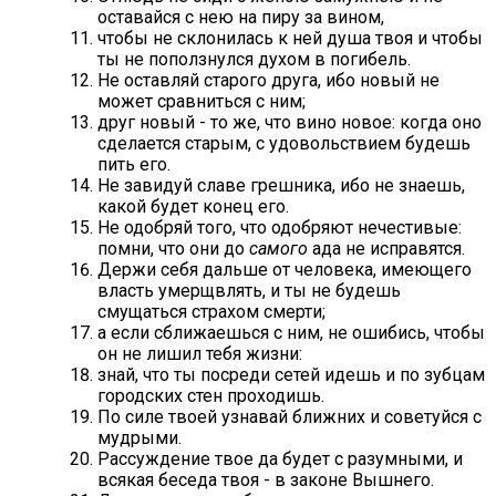
оставайся с нею на пиру за вином,
чтобы не склонилась к ней душа твоя и чтобы
ты не поползнулся духом в погибель.
Не оставляй старого друга, ибо новый не
может сравниться с ним;
друг новый - то же, что вино новое: когда оно
сделается старым, с удовольствием будешь
пить его.
Не завидуй славе грешника, ибо не знаешь,
какой будет конец его.
Не одобряй того, что одобряют нечестивые:
помни, что они до
самого
ада не исправятся.
Держи себя дальше от человека, имеющего
власть умерщвлять, и ты не будешь
смущаться страхом смерти;
а если сближаешься с ним, не ошибись, чтобы
он не лишил тебя жизни:
знай, что ты посреди сетей идешь и по зубцам
городских стен проходишь.
По силе твоей узнавай ближних и советуйся с
мудрыми.
Рассуждение твое да будет с разумными, и
всякая беседа твоя - в законе Вышнего.