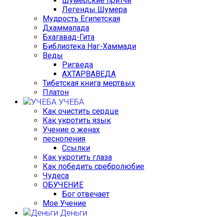
Шумерские притчи
Легенды Шумера
Мудрость Египетская
Дхаммапада
Бхагавад-Гита
Библиотека Наг-Хаммади
Веды
Ригведа
АХТАРВАВЕДА
Тибетская книга мертвых
Платон
УЧЕБА
Как очистить сердце
Как укротить язык
Учение о женах
песнопения
Ссылки
Как укротить глаза
Как победить сребролюбие
Чудеса
ОБУЧЕНИЕ
Бог отвечает
Мое Учение
Деньги