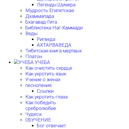
Легенды Шумера
Мудрость Египетская
Дхаммапада
Бхагавад-Гита
Библиотека Наг-Хаммади
Веды
Ригведа
АХТАРВАВЕДА
Тибетская книга мертвых
Платон
УЧЕБА
Как очистить сердце
Как укротить язык
Учение о женах
песнопения
Ссылки
Как укротить глаза
Как победить
сребролюбие
Чудеса
ОБУЧЕНИЕ
Бог отвечает