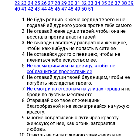
22
23
24
25
26
27
28
29
30
31
32
33
34
35
36
37
38
39
40
41
42
43
44
45
46
47
48
49
50
51
Не будь ревнив к жене сердца твоего и не
подавай ей дурного урока против тебя самого.
Не отдавай жене души твоей, чтобы она не
восстала против власти твоей.
Не выходи навстречу развратной женщине,
чтобы как-нибудь не попасть в сети ее.
Не оставайся долго с певицею, чтобы не
плениться тебе искусством ее.
Не засматривайся на девицу, чтобы не
соблазниться прелестями ее
.
Не отдавай души твоей блудницам, чтобы не
погубить наследства твоего.
Не смотри по сторонам на улицах города
и не
броди по пустым местам его.
Отвращай око твое от женщины
благообразной и не засматривайся на чужую
красоту:
многие совратились с пути чрез красоту
женскую; от нее, как огонь, загорается
любовь.
Отнюдь не сиди с женою замужнею и не