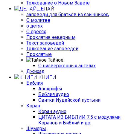
Толкование о Новом Завете
ДЕЛАЙ
заповеди для братьев из язычников
О молитве
о детях
О ересях
Проклятия неверным
Текст заповедей
Толкование заповедей
Проклятые
Тайное
О низверженных ангелах
Джихад
КНИГИ
Библия
Апокрифы
Библия аудио
Свитки Иудейской пустыни
Коран
Коран аудио
ЦИТАТА ИЗ БИБЛИИ 7.5 с модулями
Коранов и Библий и др.
Шумеры