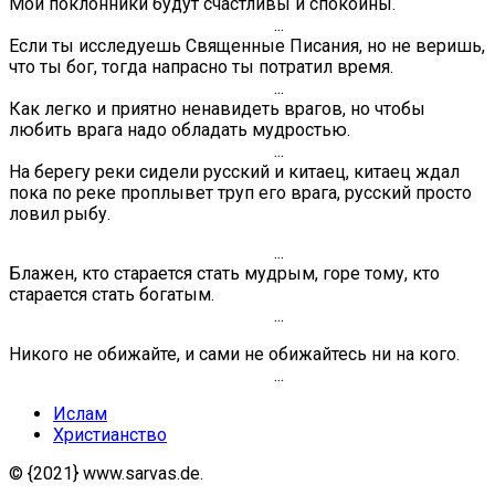
Мои поклонники будут счастливы и спокойны.
...
Если ты исследуешь Священные Писания, но не веришь,
что ты бог, тогда напрасно ты потратил время.
...
Как легко и приятно ненавидеть врагов, но чтобы
любить врага надо обладать мудростью.
...
На берегу реки сидели русский и китаец, китаец ждал
пока по реке проплывет труп его врага, русский просто
ловил рыбу.
...
Блажен, кто старается стать мудрым, горе тому, кто
старается стать богатым.
...
Никого не обижайте, и сами не обижайтесь ни на кого.
...
Ислам
Христианство
© {2021} www.sarvas.de.