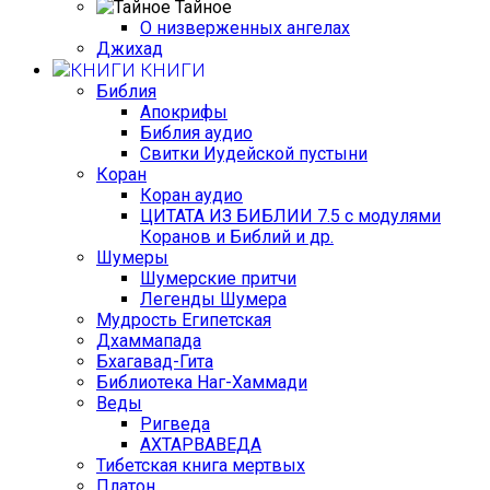
Тайное
О низверженных ангелах
Джихад
КНИГИ
Библия
Апокрифы
Библия аудио
Свитки Иудейской пустыни
Коран
Коран аудио
ЦИТАТА ИЗ БИБЛИИ 7.5 с модулями
Коранов и Библий и др.
Шумеры
Шумерские притчи
Легенды Шумера
Мудрость Египетская
Дхаммапада
Бхагавад-Гита
Библиотека Наг-Хаммади
Веды
Ригведа
АХТАРВАВЕДА
Тибетская книга мертвых
Платон