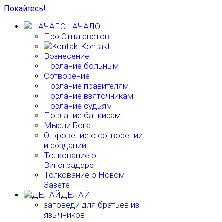
Покайтесь!
НАЧАЛО
Про Отца светов
Kontakt
Вознесение
Послание больным
Сотворение
Послание правителям
Послание взяточникам
Послание судьям
Послание банкирам
Мысли Бога
Откровение о сотворении
и создании
Толкование о
Виноградаре
Толкование о Новом
Завете
ДЕЛАЙ
заповеди для братьев из
язычников