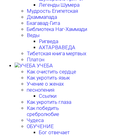
Легенды Шумера
Мудрость Египетская
Дхаммапада
Бхагавад-Гита
Библиотека Наг-Хаммади
Веды
Ригведа
АХТАРВАВЕДА
Тибетская книга мертвых
Платон
УЧЕБА
Как очистить сердце
Как укротить язык
Учение о женах
песнопения
Ссылки
Как укротить глаза
Как победить
сребролюбие
Чудеса
ОБУЧЕНИЕ
Бог отвечает