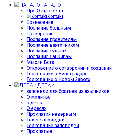
НАЧАЛО
Про Отца светов
Kontakt
Вознесение
Послание больным
Сотворение
Послание правителям
Послание взяточникам
Послание судьям
Послание банкирам
Мысли Бога
Откровение о сотворении и создании
Толкование о Виноградаре
Толкование о Новом Завете
ДЕЛАЙ
заповеди для братьев из язычников
О молитве
о детях
О ересях
Проклятия неверным
Текст заповедей
Толкование заповедей
Проклятые