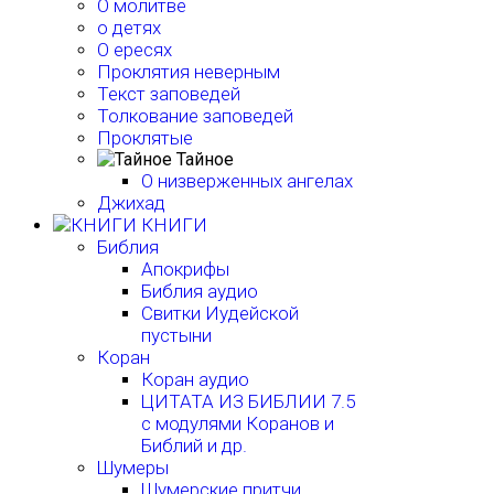
О молитве
о детях
О ересях
Проклятия неверным
Текст заповедей
Толкование заповедей
Проклятые
Тайное
О низверженных ангелах
Джихад
КНИГИ
Библия
Апокрифы
Библия аудио
Свитки Иудейской
пустыни
Коран
Коран аудио
ЦИТАТА ИЗ БИБЛИИ 7.5
с модулями Коранов и
Библий и др.
Шумеры
Шумерские притчи