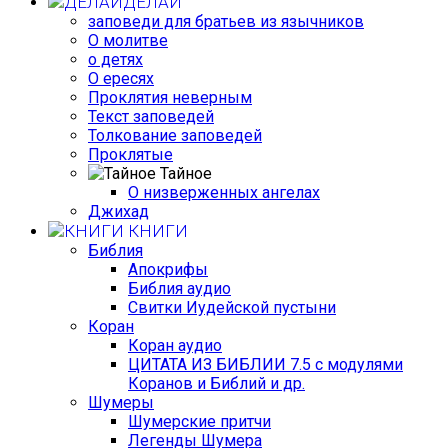
ДЕЛАЙ
заповеди для братьев из язычников
О молитве
о детях
О ересях
Проклятия неверным
Текст заповедей
Толкование заповедей
Проклятые
Тайное
О низверженных ангелах
Джихад
КНИГИ
Библия
Апокрифы
Библия аудио
Свитки Иудейской пустыни
Коран
Коран аудио
ЦИТАТА ИЗ БИБЛИИ 7.5 с модулями
Коранов и Библий и др.
Шумеры
Шумерские притчи
Легенды Шумера