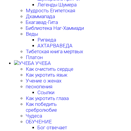
Легенды Шумера
Мудрость Египетская
Дхаммапада
Бхагавад-Гита
Библиотека Наг-Хаммади
Веды
Ригведа
АХТАРВАВЕДА
Тибетская книга мертвых
Платон
УЧЕБА
Как очистить сердце
Как укротить язык
Учение о женах
песнопения
Ссылки
Как укротить глаза
Как победить
сребролюбие
Чудеса
ОБУЧЕНИЕ
Бог отвечает