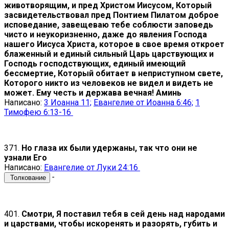
животворящим, и пред Христом Иисусом, Который
засвидетельствовал пред Понтием Пилатом доброе
исповедание, завещеваю тебе соблюсти заповедь
чисто и неукоризненно, даже до явления Господа
нашего Иисуса Христа, которое в свое время откроет
блаженный и единый сильный Царь царствующих и
Господь господствующих, единый имеющий
бессмертие, Который обитает в неприступном свете,
Которого никто из человеков не видел и видеть не
может. Ему честь и держава вечная! Аминь
Написано:
3 Иоанна 11;
Евангелие от Иоанна 6:46;
1
Тимофею 6:13-16
371.
Но глаза их были удержаны, так что они не
узнали Его
Написано:
Евангелие от Луки 24:16
-
Толкование
401.
Смотри, Я поставил тебя в сей день над народами
и царствами, чтобы искоренять и разорять, губить и