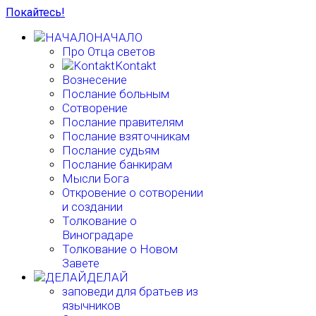
Покайтесь!
НАЧАЛО
Про Отца светов
Kontakt
Вознесение
Послание больным
Сотворение
Послание правителям
Послание взяточникам
Послание судьям
Послание банкирам
Мысли Бога
Откровение о сотворении
и создании
Толкование о
Виноградаре
Толкование о Новом
Завете
ДЕЛАЙ
заповеди для братьев из
язычников