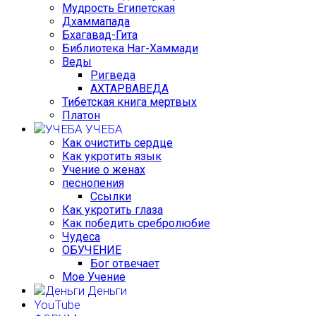
Мудрость Египетская
Дхаммапада
Бхагавад-Гита
Библиотека Наг-Хаммади
Веды
Ригведа
АХТАРВАВЕДА
Тибетская книга мертвых
Платон
УЧЕБА
Как очистить сердце
Как укротить язык
Учение о женах
песнопения
Ссылки
Как укротить глаза
Как победить сребролюбие
Чудеса
ОБУЧЕНИЕ
Бог отвечает
Мое Учение
Деньги
YouTube