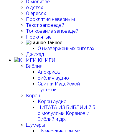
О молитве
о детях
О ересях
Проклятия неверным
Текст заповедей
Толкование заповедей
Проклятые
Тайное
О низверженных ангелах
Джихад
КНИГИ
Библия
Апокрифы
Библия аудио
Свитки Иудейской
пустыни
Коран
Коран аудио
ЦИТАТА ИЗ БИБЛИИ 7.5
с модулями Коранов и
Библий и др.
Шумеры
Шумерские притчи