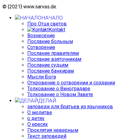
© {2021} www.sarvas.de.
НАЧАЛО
Про Отца светов
Kontakt
Вознесение
Послание больным
Сотворение
Послание правителям
Послание взяточникам
Послание судьям
Послание банкирам
Мысли Бога
Откровение о сотворении и создании
Толкование о Виноградаре
Толкование о Новом Завете
ДЕЛАЙ
заповеди для братьев из язычников
О молитве
о детях
О ересях
Проклятия неверным
Текст заповедей