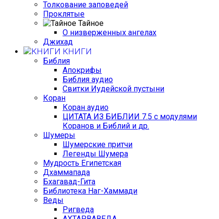
Толкование заповедей
Проклятые
Тайное
О низверженных ангелах
Джихад
КНИГИ
Библия
Апокрифы
Библия аудио
Свитки Иудейской пустыни
Коран
Коран аудио
ЦИТАТА ИЗ БИБЛИИ 7.5 с модулями
Коранов и Библий и др.
Шумеры
Шумерские притчи
Легенды Шумера
Мудрость Египетская
Дхаммапада
Бхагавад-Гита
Библиотека Наг-Хаммади
Веды
Ригведа
АХТАРВАВЕДА