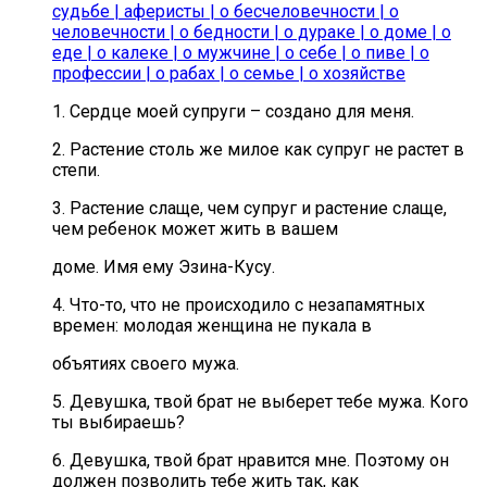
судьбе
|
аферисты
|
о бесчеловечности
|
о
человечности
|
о бедности
|
о дураке
|
о доме
|
о
еде
|
о калеке
|
о мужчине
|
о себе
|
о пиве
|
о
профессии
|
о рабах
|
о семье
|
о хозяйстве
1. Сердце моей супруги – создано для меня.
2. Растение столь же милое как супруг не растет в
степи.
3. Растение слаще, чем супруг и растение слаще,
чем ребенок может жить в вашем
доме. Имя ему Эзина-Кусу.
4. Что-то, что не происходило с незапамятных
времен: молодая женщина не пукала в
объятиях своего мужа.
5. Девушка, твой брат не выберет тебе мужа. Кого
ты выбираешь?
6. Девушка, твой брат нравится мне. Поэтому он
должен позволить тебе жить так, как