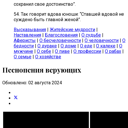
сохранил свое достоинство”.
54. Так говорит вдова юноши: “Ставшей вдовой не
суждено быть главной женой”.
Высказывания
|
Житейские мудрости
|
Наставления
|
Благословения
|
О судьбе
|
Аферисты
|
О бесчеловечности
|
О человечности
|
О
бедности
|
О дураке
|
О доме
|
О еде
|
О калеке
|
О
мужчине
|
О себе
|
О пиве
|
О профессии
|
О рабах
|
О семье
|
О хозяйстве
Песнопения верующих
Обновлено: 02 августа 2024