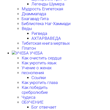
Легенды Шумера
Мудрость Египетская
Дхаммапада
Бхагавад-Гита
Библиотека Наг-Хаммади
Веды
Ригведа
АХТАРВАВЕДА
Тибетская книга мертвых
Платон
УЧЕБА
Как очистить сердце
Как укротить язык
Учение о женах
песнопения
Ссылки
Как укротить глаза
Как победить
сребролюбие
Чудеса
ОБУЧЕНИЕ
Бог отвечает