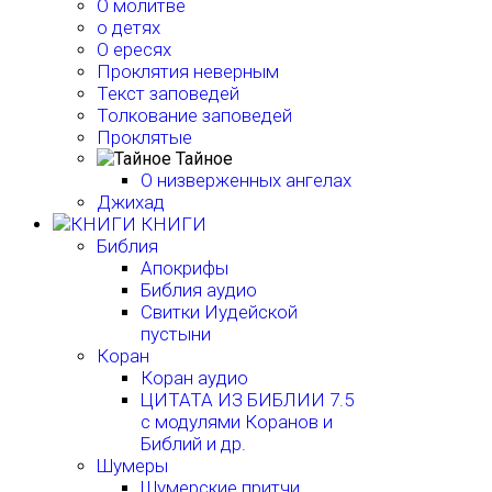
О молитве
о детях
О ересях
Проклятия неверным
Текст заповедей
Толкование заповедей
Проклятые
Тайное
О низверженных ангелах
Джихад
КНИГИ
Библия
Апокрифы
Библия аудио
Свитки Иудейской
пустыни
Коран
Коран аудио
ЦИТАТА ИЗ БИБЛИИ 7.5
с модулями Коранов и
Библий и др.
Шумеры
Шумерские притчи