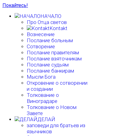
Покайтесь!
НАЧАЛО
Про Отца светов
Kontakt
Вознесение
Послание больным
Сотворение
Послание правителям
Послание взяточникам
Послание судьям
Послание банкирам
Мысли Бога
Откровение о сотворении
и создании
Толкование о
Виноградаре
Толкование о Новом
Завете
ДЕЛАЙ
заповеди для братьев из
язычников