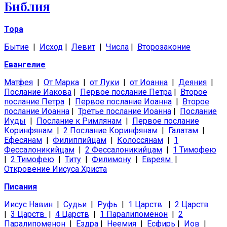
Библия
Тора
Бытие
|
Исход
|
Левит
|
Числа
|
Второзаконие
Евангелие
Матфея
|
От Марка
|
от Луки
|
от Иоанна
|
Деяния
|
Послание Иакова
|
Первое послание Петра
|
Второе
послание Петра
|
Первое послание Иоанна
|
Второе
послание Иоанна
|
Третье послание Иоанна
|
Послание
Иуды
|
Послание к Римлянам
|
Первое послание
Коринфянам
|
2 Послание Коринфянам
|
Галатам
|
Ефесянам
|
Филиппийцам
|
Колоссянам
|
1
Фессалоникийцам
|
2 Фессалоникийцам
|
1 Тимофею
|
2 Тимофею
|
Титу
|
Филимону
|
Евреям
|
Откровение Иисуса Христа
Писания
Иисус Навин
|
Судьи
|
Руфь
|
1 Царств
|
2 Царств
|
3 Царств
|
4 Царств
|
1 Паралипоменон
|
2
Паралипоменон
|
Ездра
|
Неемия
|
Есфирь
|
Иов
|