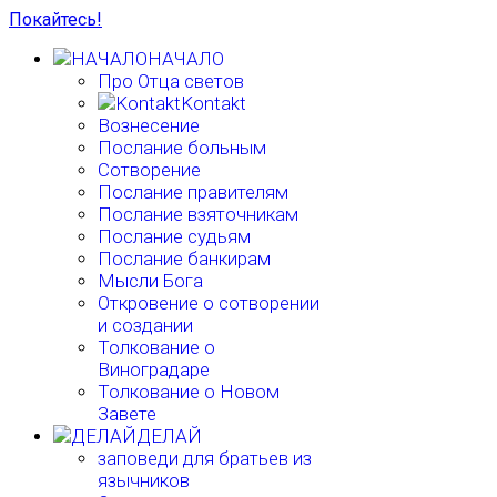
Покайтесь!
НАЧАЛО
Про Отца светов
Kontakt
Вознесение
Послание больным
Сотворение
Послание правителям
Послание взяточникам
Послание судьям
Послание банкирам
Мысли Бога
Откровение о сотворении
и создании
Толкование о
Виноградаре
Толкование о Новом
Завете
ДЕЛАЙ
заповеди для братьев из
язычников