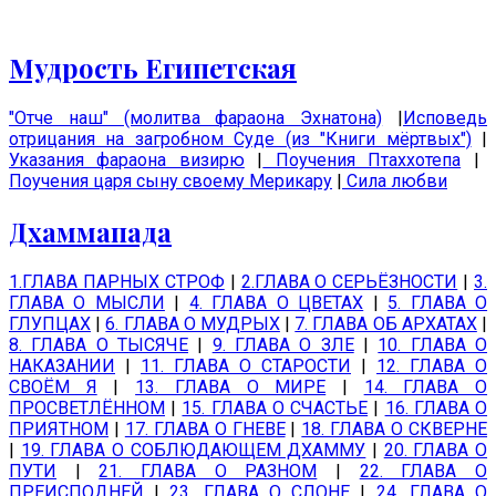
Мудрость Египетская
"Отче наш" (молитва фараона Эхнатона)
|
Исповедь
отрицания на загробном Суде (из "Книги мёртвых")
|
Указания фараона визирю
|
Поучения Птаххотепа
|
Поучения царя сыну своему Мерикару
|
Сила любви
Дхаммапада
1.ГЛАВА ПАРНЫХ СТРОФ
|
2.ГЛАВА О СЕРЬЁЗНОСТИ
|
3.
ГЛАВА О МЫСЛИ
|
4. ГЛАВА О ЦВЕТАХ
|
5. ГЛАВА О
ГЛУПЦАХ
|
6. ГЛАВА О МУДРЫХ
|
7. ГЛАВА ОБ АРХАТАХ
|
8. ГЛАВА О ТЫСЯЧЕ
|
9. ГЛАВА О ЗЛЕ
|
10. ГЛАВА О
НАКАЗАНИИ
|
11. ГЛАВА О СТАРОСТИ
|
12. ГЛАВА О
СВОЁМ Я
|
13. ГЛАВА О МИРЕ
|
14. ГЛАВА О
ПРОСВЕТЛЁННОМ
|
15. ГЛАВА О СЧАСТЬЕ
|
16. ГЛАВА О
ПРИЯТНОМ
|
17. ГЛАВА О ГНЕВЕ
|
18. ГЛАВА О СКВЕРНЕ
|
19. ГЛАВА О СОБЛЮДАЮЩЕМ ДХАММУ
|
20. ГЛАВА О
ПУТИ
|
21. ГЛАВА О РАЗНОМ
|
22. ГЛАВА О
ПРЕИСПОДНЕЙ
|
23. ГЛАВА О СЛОНЕ
|
24. ГЛАВА О