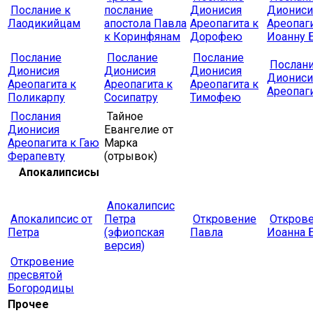
Послание к
послание
Дионисия
Диониси
Лаодикийцам
апостола Павла
Ареопагита к
Ареопаги
к Коринфянам
Дорофею
Иоанну 
Послание
Послание
Послание
Послан
Дионисия
Дионисия
Дионисия
Диониси
Ареопагита к
Ареопагита к
Ареопагита к
Ареопаги
Поликарпу
Сосипатру
Тимофею
Послания
Тайное
Дионисия
Евангелие от
Ареопагита к Гаю
Марка
Ферапевту
(отрывок)
Апокалипсисы
Апокалипсис
Апокалипсис от
Петра
Откровение
Откров
Петра
(эфиопская
Павла
Иоанна 
версия)
Откровение
пресвятой
Богородицы
Прочее