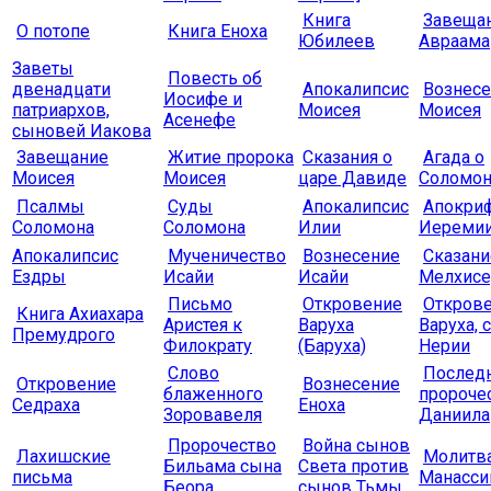
Книга
Завеща
О потопе
Книга Еноха
Юбилеев
Авраама
Заветы
Повесть об
двенадцати
Апокалипсис
Вознес
Иосифе и
патриархов,
Моисея
Моисея
Асенефе
сыновей Иакова
Завещание
Житие пророка
Сказания о
Агада о
Моисея
Моисея
царе Давиде
Соломо
Псалмы
Суды
Апокалипсис
Апокри
Соломона
Соломона
Илии
Иереми
Апокалипсис
Мученичество
Вознесение
Сказани
Ездры
Исайи
Исайи
Мелхисе
Письмо
Откровение
Откров
Книга Ахиахара
Аристея к
Варуха
Варуха, 
Премудрого
Филократу
(Баруха)
Нерии
Слово
Послед
Откровение
Вознесение
блаженного
пророче
Седраха
Еноха
Зоровавеля
Даниила
Пророчество
Война сынов
Лахишские
Молитв
Бильама сына
Света против
письма
Манасси
Беора
сынов Тьмы