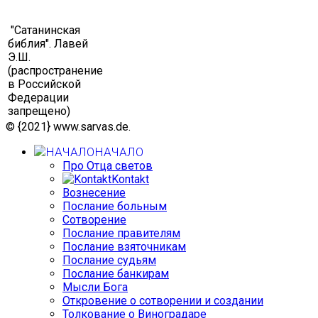
"Сатанинская
библия". Лавей
Э.Ш.
(распространение
в Российской
Федерации
запрещено)
© {2021} www.sarvas.de.
НАЧАЛО
Про Отца светов
Kontakt
Вознесение
Послание больным
Сотворение
Послание правителям
Послание взяточникам
Послание судьям
Послание банкирам
Мысли Бога
Откровение о сотворении и создании
Толкование о Виноградаре