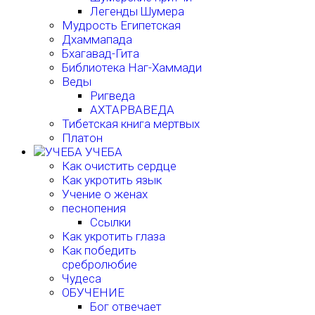
Легенды Шумера
Мудрость Египетская
Дхаммапада
Бхагавад-Гита
Библиотека Наг-Хаммади
Веды
Ригведа
АХТАРВАВЕДА
Тибетская книга мертвых
Платон
УЧЕБА
Как очистить сердце
Как укротить язык
Учение о женах
песнопения
Ссылки
Как укротить глаза
Как победить
сребролюбие
Чудеса
ОБУЧЕНИЕ
Бог отвечает