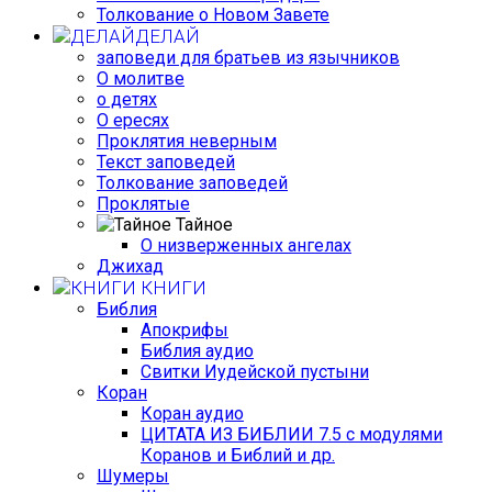
Толкование о Новом Завете
ДЕЛАЙ
заповеди для братьев из язычников
О молитве
о детях
О ересях
Проклятия неверным
Текст заповедей
Толкование заповедей
Проклятые
Тайное
О низверженных ангелах
Джихад
КНИГИ
Библия
Апокрифы
Библия аудио
Свитки Иудейской пустыни
Коран
Коран аудио
ЦИТАТА ИЗ БИБЛИИ 7.5 с модулями
Коранов и Библий и др.
Шумеры