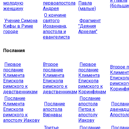
и Павла
молодую
первоапостола
Павла
(больши
женщину
Андрея
(малые)
О кончине
Учение Симона
святого
Фрагмент
Кифы в Риме
Иоханнана,
"Деяния
городе
апостола и
Архелая"
евангелиста
Послания
Первое
Второе
Первое
Второе 
послание
послание
послание
Климент
Климента
Климента
Климента
Епископ
Епископа
Епископа
Епископа
римског
римского к
римского к
римского к
Коринф
девственникам
девственникам
Коринфянам
Послание
Послание
Климента
Послание
апостола
Послан
Епископа
апостола
Петра к
двенадц
римского к
Варнавы
апостолу
Апостол
апостолу Иакову
Иакову
Третье
Послание
Послан