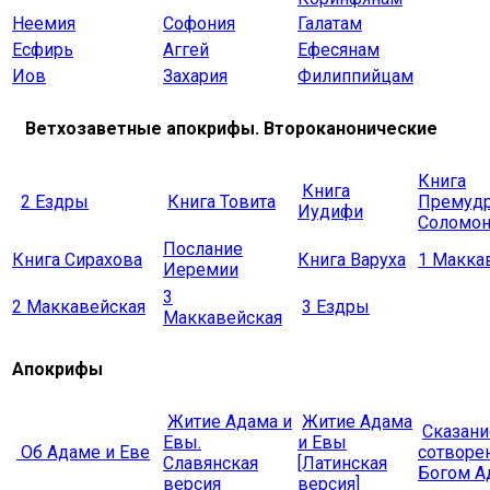
Неемия
Софония
Галатам
Есфирь
Аггей
Ефесянам
Иов
Захария
Филиппийцам
Ветхозаветные апокрифы. Второканонические
Книга
Книга
2 Ездры
Книга Товита
Премудр
Иудифи
Соломон
Послание
Книга Сирахова
Книга Варуха
1 Макка
Иеремии
3
2 Маккавейская
3 Ездры
Маккавейская
Апокрифы
Житие Адама и
Житие Адама
Сказани
Евы.
и Евы
Об Адаме и Еве
сотворе
Славянская
[Латинская
Богом А
версия
версия]