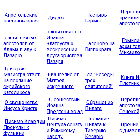
Церков
Апостольские
Пастырь
Дидахе
правила
постановления
Гермы
апостол
слово святого
слово святых
Иоанна
Гомили
апостолов от
Златоуста о
Галеново на
арханге
Адама в аду к
воскресении
Гиппократа
Михаиле
Лазарю
друга христова
Лазаря
Григория
Магистра ответ
Евангелие от
Из "Беседы
Книга И
на послание
Матфея
трех
Плотник
сирийского
искреннего
святителей"
католикоса
О сошествии
Перепи
О священстве
Обращение
Иоанна
апостола
Иисуса Христа
Пилата
Предтечи во ад
Сенекой
Письмо
Послание
Письмо Клавдии
Лентула сенату
Пилата к
Прение 
Прокулы к
и Римскому
Тиверию
с диаво
Фульвии
народу
Кесарю