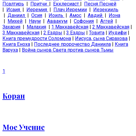
Псалтирь
|
Притчи
|
Екклесиаст
|
Песня Песней
|
Исаия
|
Иеремия
|
Плач Иеремии
|
Иезекииль
|
Даниил
|
Осия
|
Иоиль
|
Амос
|
Авдий
|
Иона
|
Михей
|
Наум
|
Аввакум
|
Софония
|
Аггей
|
Захария
|
Малахия
|
1 Маккавейская
|
2 Маккавейская
|
3 Маккавейская
|
2 Ездры
|
3 Ездры
|
Товита
|
Иудифи
|
Книга премудрости Соломона
|
Иисуса, сына Сирахова
|
Книга Еноха
|
Последнее пророчество Даниила
|
Книга
Варуха
|
Война сынов Света против сынов Тьмы
1
Коран
Мое Учение