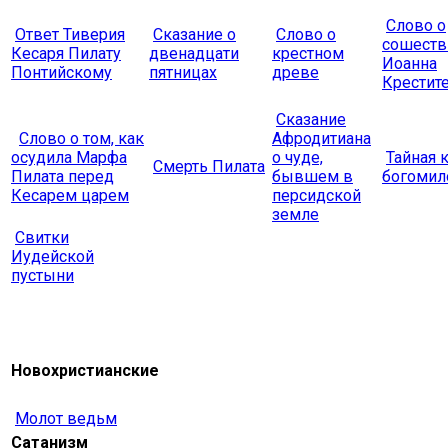
Слово о
Ответ Тиверия
Сказание о
Слово о
сошеств
Кесаря Пилату
двенадцати
крестном
Иоанна
Понтийскому
пятницах
древе
Крестите
Сказание
Слово о том, как
Афродитиана
осудила Марфа
о чуде,
Тайная 
Смерть Пилата
Пилата перед
бывшем в
богомил
Кесарем царем
персидской
земле
Свитки
Иудейской
пустыни
Новохристианские
Молот ведьм
Сатанизм