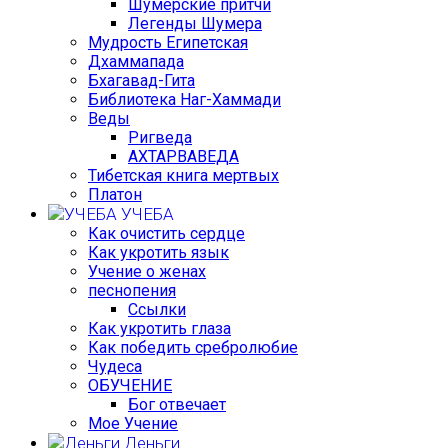
Шумерские притчи
Легенды Шумера
Мудрость Египетская
Дхаммапада
Бхагавад-Гита
Библиотека Наг-Хаммади
Веды
Ригведа
АХТАРВАВЕДА
Тибетская книга мертвых
Платон
УЧЕБА
Как очистить сердце
Как укротить язык
Учение о женах
песнопения
Ссылки
Как укротить глаза
Как победить сребролюбие
Чудеса
ОБУЧЕНИЕ
Бог отвечает
Мое Учение
Деньги