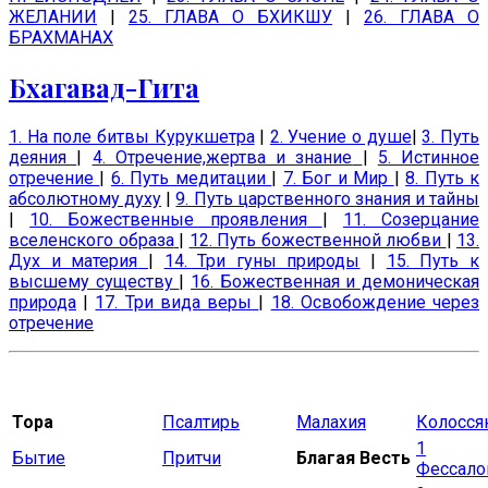
ЖЕЛАНИИ
|
25. ГЛАВА О БХИКШУ
|
26. ГЛАВА О
БРАХМАНАХ
Бхагавад-Гита
1. На поле битвы Курукшетра
|
2. Учение о душе
|
3. Путь
деяния
|
4. Отречение,жертва и знание
|
5. Истинное
отречение
|
6. Путь медитации
|
7. Бог и Мир
|
8. Путь к
абсолютному духу
|
9. Путь царственного знания и тайны
|
10. Божественные проявления
|
11. Созерцание
вселенского образа
|
12. Путь божественной любви
|
13.
Дух и материя
|
14. Три гуны природы
|
15. Путь к
высшему существу
|
16. Божественная и демоническая
природа
|
17. Три вида веры
|
18. Освобождение через
отречение
Тора
Псалтирь
Малахия
Колосся
1
Бытие
Притчи
Благая Весть
Фессало