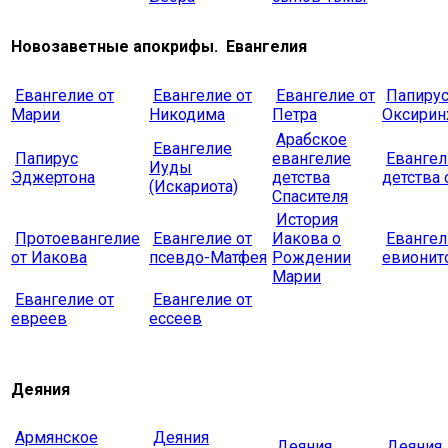
Новозаветные апокрифы. Евангелия
Евангелие от
Евангелие от
Евангелие от
Папирус
Марии
Никодима
Петра
Оксирин
Арабское
Евангелие
Папирус
евангелие
Евангел
Иуды
Эджертона
детства
детства
(Искариота)
Спасителя
История
Протоевангелие
Евангелие от
Иакова о
Евангел
от Иакова
псевдо-Матфея
Рождении
евионит
Марии
Евангелие от
Евангелие от
евреев
ессеев
Деяния
Армянское
Деяния
Деяния
Деяния