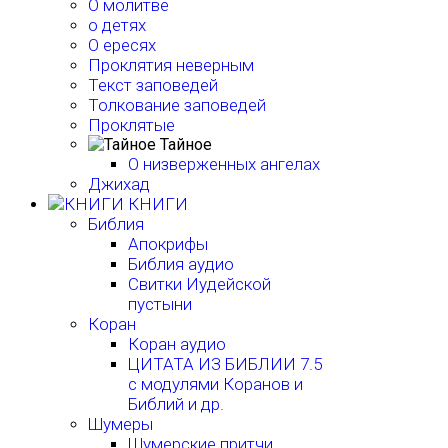
О молитве
о детях
О ересях
Проклятия неверным
Текст заповедей
Толкование заповедей
Проклятые
Тайное
О низверженных ангелах
Джихад
КНИГИ
Библия
Апокрифы
Библия аудио
Свитки Иудейской
пустыни
Коран
Коран аудио
ЦИТАТА ИЗ БИБЛИИ 7.5
с модулями Коранов и
Библий и др.
Шумеры
Шумерские притчи