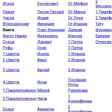
2
Исход
Екклесиаст
От Матфея
Фессало
Левит
Песня Песней
От Марка
1 Тимо
Числа
Исаия
От Луки
2 Тимо
Второзаконие
Иеремия
От Иоанна
Титу
Книги
Плач Иеремии
Деяния
Филимо
Иисус Навин
Иезекииль
Иакова
Евреям
Судьи
Даниил
1 Петра
Открове
Руфь
Осия
2 Петра
1 Царств
Иоиль
1 Иоанна
2 Царств
Амос
2 Иоанна
3 Царств
Авдий
3 Иоанна
Послание
4 Царств
Иона
Иуды
1 Паралипоменон
Михей
Римлянам
1
2 Паралипоменон
Наум
Коринфянам
2
Ездра
Аввакум
Коринфянам