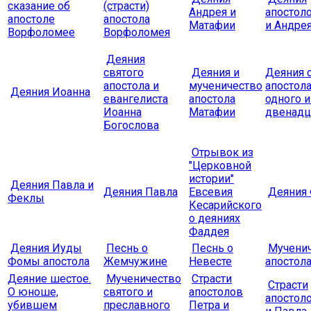
сказание об
(страсти)
Андрея и
апостол
апостоле
апостола
Матафии
и Андре
Ворфоломее
Ворфоломея
Деяния
святого
Деяния и
Деяния 
апостола и
мученичество
апостола
Деяния Иоанна
евангелиста
апостола
одного и
Иоанна
Матафии
двенадц
Богослова
Отрывок из
"Церковной
истории"
Деяния Павла и
Деяния Павла
Евсевия
Деяния
Феклы
Кесарийского
о деяниях
Фаддея
Деяния Иуды
Песнь о
Песнь о
Мученич
Фомы апостола
Жемчужине
Невесте
апостол
Деяние шестое.
Мученичество
Страсти
Страсти
О юноше,
святого и
апостолов
апостол
убившем
преславного
Петра и